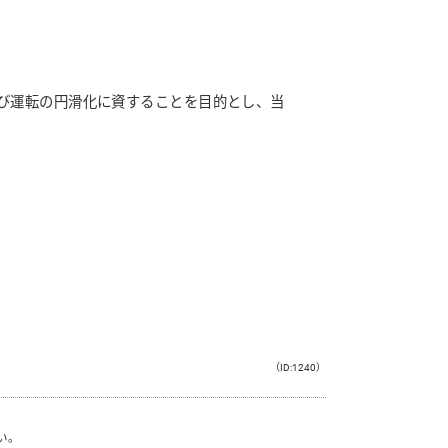
び運転の円滑化に資することを目的とし、当
（ID:1240）
い。