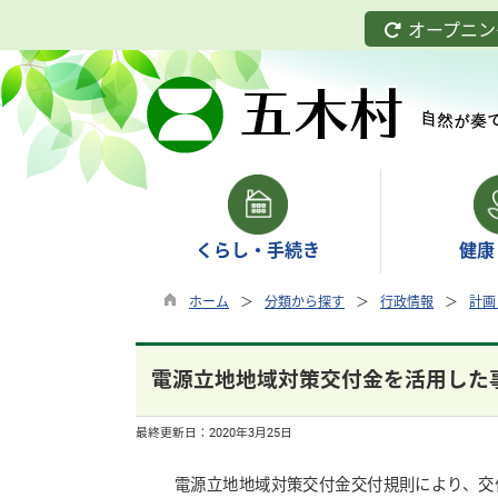
オープニン
くらし・手続き
健康
ホーム
分類から探す
行政情報
計画
電源立地地域対策交付金を活用した
最終更新日：
2020年3月25日
電源立地地域対策交付金交付規則により、交