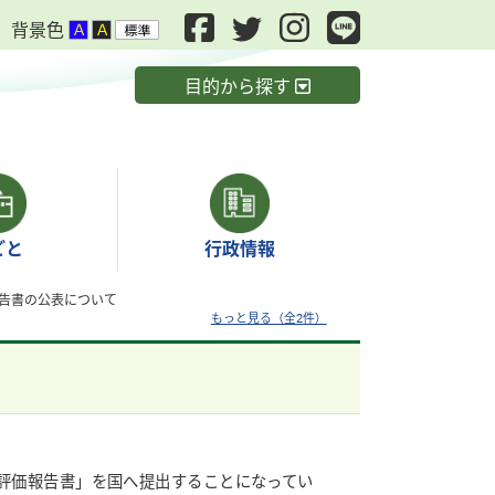
背景色
目的から探す
ごと
行政情報
告書の公表について
もっと見る（全2件）
評価報告書」を国へ提出することになってい