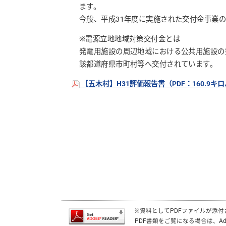
ます。
今般、平成31年度に実施された交付金事業
※電源立地地域対策交付金とは
発電用施設の周辺地域における公共用施設の
該都道府県市町村等へ交付されています。
【五木村】H31評価報告書（PDF：160.9キ
※資料としてPDFファイルが添
PDF書類をご覧になる場合は、
Ad