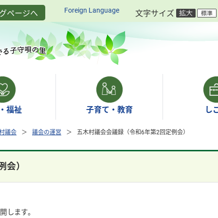
Foreign Language
グページへ
文字サイズ
・福祉
子育て・教育
し
村議会
議会の運営
五木村議会会議録（令和6年第2回定例会）
例会）
公開します。