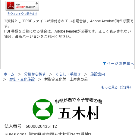
別ウィンドウで開きます
※資料としてPDFファイルが添付されている場合は、
Adobe Acrobat(R)
が必要で
す。
PDF書類をご覧になる場合は、
Adobe Reader
が必要です。正しく表示されない
場合、最新バージョンをご利用ください。
ページの先頭へ
ホーム
分類から探す
くらし・手続き
施設案内
歴史・文化施設
村指定文化財 土屋家の墓
もっと見る（全2件）
法人番号 6000020435112
〒868-0201 熊本県球磨郡五木村甲2672番地7